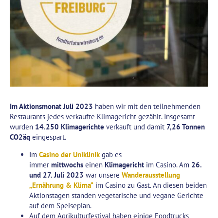
Im Aktionsmonat Juli 2023
haben wir mit den teilnehmenden
Restaurants jedes verkaufte Klimagericht gezählt. Insgesamt
wurden
14.250 Klimagerichte
verkauft und damit
7,26 Tonnen
CO2äq
eingespart.
Im
Casino der Uniklinik
gab es
immer
mittwochs
einen
Klimagericht
im Casino. Am
26.
und 27. Juli 2023
war unsere
Wanderausstellung
„Ernährung & Klima“
im Casino zu Gast. An diesen beiden
Aktionstagen standen vegetarische und vegane Gerichte
auf dem Speiseplan.
Auf dem Agrikulturfestival haben einige Foodtrucks