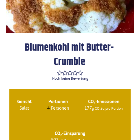
Blumenkohl mit Butter-
Crumble
Noch keine Bewertung
Gericht
Portionen
CO₂-Emissionen
Salat
4
Personen
177
CO₂-Einsparung
507