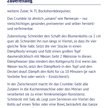
Zubereitung
weitere Zutat: ¼ TL Bockshornkleepulver,
Das Crumble ist ähnlich „umami“ wie Parmesan – nur
vielschichtiger, gesünder, preiswerter und selber herstell-
und verfeinerbar.
Zubereitung: Schneidet den Schaft des Blumenkohls ca. 1 cm
quer ab. Schneidet ihn nun längs in Viertel, so dass ihr vier
gleiche Teile habt. Setzt die vier Stücke in einen
Dämpfkorb/-einsatz und füllt einen großen Topf
daumendickhoch mit Wasser. Gebt 2 Walnüsse in dieses
Dämpfwasser (das mindert den Kohlgeruch). Erst wenn das
Wasser kocht, setzt den Dämpfkorb in den Topf und den
Deckel drauf. Dämpft den Kohl für ca. 10 Minuten (je nach
Vorliebe fest oder weich – Einstichtest!).
In der Zwischenzeit macht ihr das Crumble: Gebt alle
Zutaten in die Küchenmaschine oder den Mörser und
verarbeitet sie zu einer feinkrümeligen Konsistenz.
Schmeckt mit Salz ab. Legt zum Servieren ein Viertel des
Kohls auf einen Teller oder eine Bowl, beträufelt das Ganze