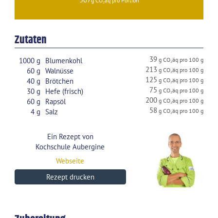
Zutaten
39
1000
g
Blumenkohl
213
60
g
Walnüsse
125
40
g
Brötchen
75
30
g
Hefe (frisch)
200
60
g
Rapsöl
58
4
g
Salz
Ein Rezept von
Kochschule Aubergine
Webseite
Rezept drucken