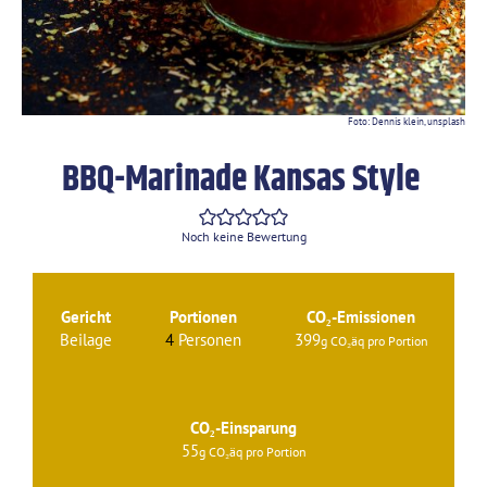
Foto: Dennis klein, unsplash
BBQ-Marinade Kansas Style
Noch keine Bewertung
Gericht
Portionen
CO₂-Emissionen
Beilage
4
Personen
399
CO₂-Einsparung
55