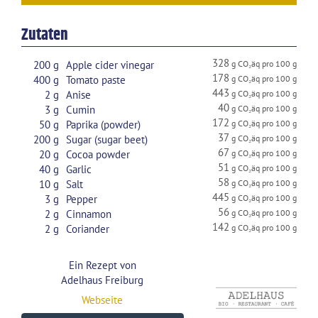
Zutaten
328
200
g
Apple cider vinegar
178
400
g
Tomato paste
443
2
g
Anise
40
3
g
Cumin
172
50
g
Paprika (powder)
37
200
g
Sugar (sugar beet)
67
20
g
Cocoa powder
51
40
g
Garlic
58
10
g
Salt
445
3
g
Pepper
56
2
g
Cinnamon
142
2
g
Coriander
Ein Rezept von
Adelhaus Freiburg
Webseite