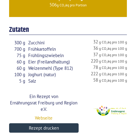
506
Zutaten
32
300
g
Zucchini
36
700
g
Frühkartoffeln
37
75
g
Frühlingszwiebeln
220
60
g
Eier (Freilandhaltung)
78
60
g
Weizenmehl (Type 812)
222
100
g
Joghurt (natur)
58
5
g
Salz
Ein Rezept von
Ernährungsrat Freiburg und Region
e.V.
Webseite
Rezept drucken