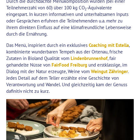
Durch die durchdachte Menükomposition wurden (bei einer
Teilnehmerzahl von 60) über 100 kg CO
-Äquivalente
2
eingespart. In kurzen informativen und unterhaltsamen Inputs
oder Gesprächen erfuhren die Teilnehmenden u.a. mehr zu
ihrem direkten Einfluss auf eine klimafreundliche Lebensweise
durch die Ernährung.
Das Menü, inspiriert durch ein exklusives
Coaching mit Estella
,
kombinierte wunderbaren Tempeh aus der Ortenau, frische
Zutaten in Bioland Qualität vom
Lindenbrunnenhof
, fair
gehandelte Nüsse von
FairFood Freiburg
und erstklassige, im
Dialog mit der Natur erzeugte, Weine vom
Weingut Zähringer
.
Jedes Detail auf dem Teller erzählte eine Geschichte von
Verantwortung und Wandel. Und gleichzeitig kam der Genuss
dafinitiv nicht zu kurz.