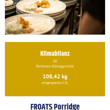
Klimabilanz
60
Portionen Klimagerichte
108,42 kg
eingespartes CO₂
FROATS Porridge