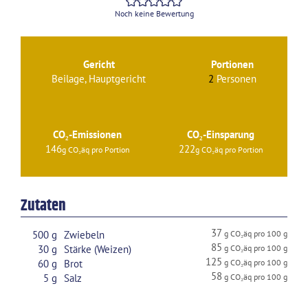
Noch keine Bewertung
Gericht
Portionen
Beilage, Hauptgericht
2
Personen
CO₂-Emissionen
CO₂-Einsparung
146
222
Zutaten
37
500
g
Zwiebeln
85
30
g
Stärke (Weizen)
125
60
g
Brot
58
5
g
Salz