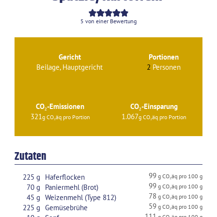
5
von einer Bewertung
Gericht
Portionen
Beilage, Hauptgericht
2
Personen
CO₂-Emissionen
CO₂-Einsparung
321
1.067
Zutaten
99
225
g
Haferflocken
99
70
g
Paniermehl (Brot)
78
45
g
Weizenmehl (Type 812)
59
225
g
Gemüsebrühe
111