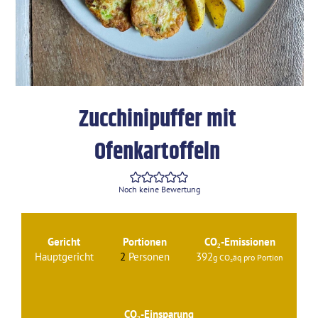
Zucchinipuffer mit
Ofenkartoffeln
Noch keine Bewertung
Gericht
Portionen
CO₂-Emissionen
Hauptgericht
2
Personen
392
CO₂-Einsparung