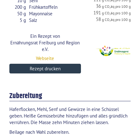
10
g
Senf
36
200
g
Frühkartoffeln
191
50
g
Mayonnaise
58
5
g
Salz
Ein Rezept von
Ernährungsrat Freiburg und Region
e.V.
Webseite
Rezept drucken
Zubereitung
Haferflocken, Mehl, Senf und Gewürze in eine Schüssel
geben. Heiße Gemüsebrühe hinzufügen und alles gründlich
verrühren. Die Masse zehn Minuten ziehen lassen.
Beilage nach Wahl zubereiten.