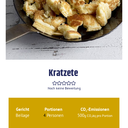
Kratzete
Noch keine Bewertung
Gericht
Portionen
CO₂-Emissionen
Beilage
4
Personen
500