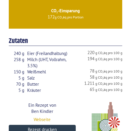
CO₂-Einsparung
172
Zutaten
220
240
g
Eier (Freilandhaltung)
194
258
g
Milch (UHT, Vollrahm,
3.5%)
78
150
g
Weißmehl
58
5
g
Salz
1.211
70
g
Butter
65
5
g
Kräuter
Ein Rezept von
Ben Kindler
Webseite
Rezept drucken